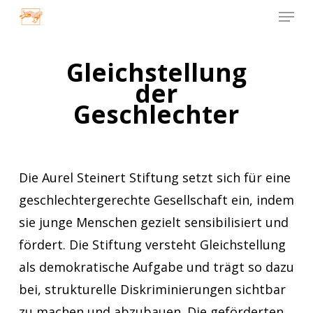
Menu
Skip
to
Close
main
Gleichstellung
Menu
content
der
Geschlechter
Die Aurel Steinert Stiftung setzt sich für eine
geschlechtergerechte Gesellschaft ein, indem
sie junge Menschen gezielt sensibilisiert und
fördert. Die Stiftung versteht Gleichstellung
als demokratische Aufgabe und trägt so dazu
bei, strukturelle Diskriminierungen sichtbar
zu machen und abzubauen. Die geförderten