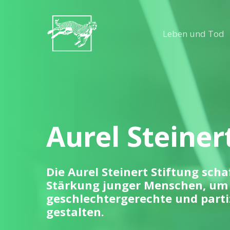
Skip
to
Leben und Tod
main
content
Aurel Steiner
Die Aurel Steinert Stiftung sc
Stärkung junger Menschen, um 
geschlechtergerechte und partiz
gestalten.