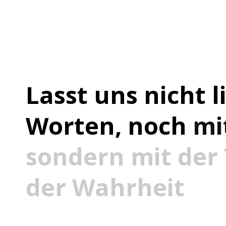
Lasst
uns
nicht
l
Worten,
noch
mi
sondern
mit
der
der
Wahrheit