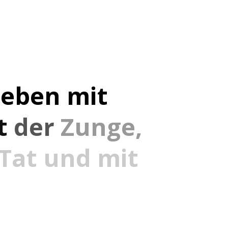
ieben
mit
t
der
Zunge,
Tat
und
mit